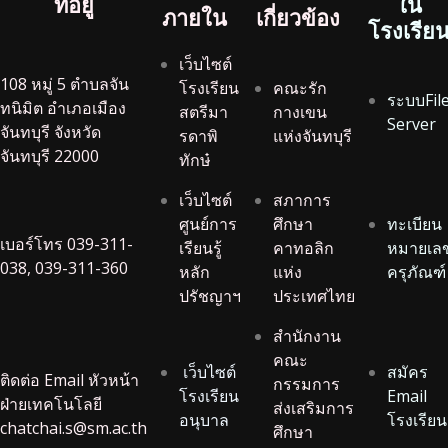
ที่อยู่
ใน
ภายใน
เกี่ยวข้อง
โรงเรีย
เว็บไซต์
108 หมู่ 5 ตำบลจัน
โรงเรียน
คณะรัก
ระบบFil
ทนิมิต อำเภอเมือง
สตรีมา
กางเขน
Server
จันทบุรี จังหวัด
รดาพิ
แห่งจันทบุรี
จันทบุรี 22000
ทักษ๋
เว็บไซต์
สภาการ
ศูนย์การ
ศึกษา
ทะเบียน
เบอร์โทร 039-311-
เรียนรู้
คาทอลิก
หมายเล
038, 039-311-360
หลัก
แห่ง
ครุภัณฑ์
ปรัชญาฯ
ประเทศไทย
สำนักงาน
คณะ
เว็บไซต์
สมัคร
ติดต่อ Email หัวหน้า
กรรมการ
โรงเรียน
Email
ฝ่ายเทคโนโลยี
ส่งเสริมการ
อนุบาล
โรงเรียน
chatchai.s@sm.ac.th
ศึกษา